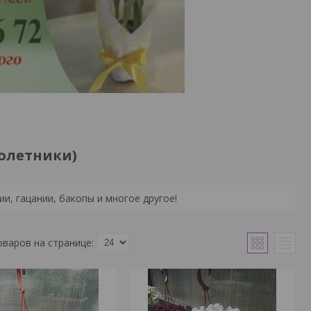
нолетники)
и, гацании, бакопы и многое другое!