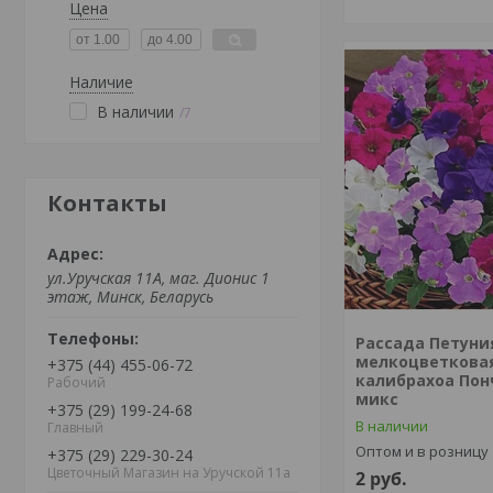
Цена
Наличие
В наличии
7
Контакты
ул.Уручская 11А, маг. Дионис 1
этаж, Минск, Беларусь
Рассада Петуни
мелкоцветкова
+375 (44) 455-06-72
калибрахоа Понч
Рабочий
микс
+375 (29) 199-24-68
В наличии
Главный
Оптом и в розницу
+375 (29) 229-30-24
Цветочный Магазин на Уручской 11а
2
руб.