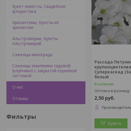
Букет невесты, Свадебная
флористика
Хризантемы, Букеты из
хризантем
Альстромерии, Букеты
Альстромерий
Саженцы винограда
Рассада Петуни
Саженцы земляники садовой
крупноцветков
(клубники) с закрытой корневой
Суперкаскад (Su
системой
белый
В наличии
О нас
Оптом и в розницу
2,50
руб.
Отзывы
Производитель
Фильтры
Купить