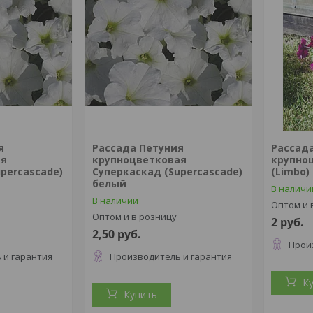
я
Рассада Петуния
Рассад
ая
крупноцветковая
крупно
percascade)
Суперкаскад (Supercascade)
(Limbo)
белый
В наличи
В наличии
Оптом и 
Оптом и в розницу
2
руб.
2,50
руб.
Прои
 и гарантия
Производитель и гарантия
К
Купить