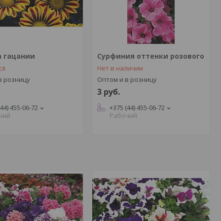
а гацании
Сурфиния оттенки розового
ся
Нет в наличии
в розницу
Оптом и в розницу
3
руб.
(44) 455-06-72
+375 (44) 455-06-72
чий
Рабочий