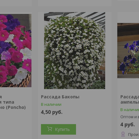
я
Рассада Бакопы
Рассад
я типа
ампель
В наличии
о (Poncho)
В наличи
4,50
руб.
Оптом и 
4
руб.
Купить
Прои