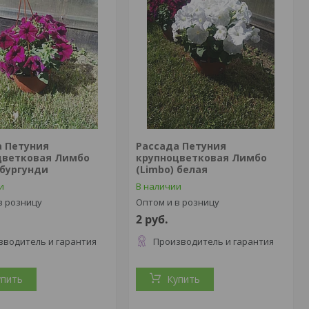
а Петуния
Рассада Петуния
цветковая Лимбо
крупноцветковая Лимбо
 бургунди
(Limbo) белая
и
В наличии
в розницу
Оптом и в розницу
2
руб.
зводитель и гарантия
Производитель и гарантия
упить
Купить