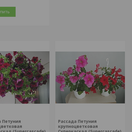
упить
а Петуния
Рассада Петуния
цветковая
крупноцветковая
скад (Supercascade)
Суперкаскад (Supercascade)