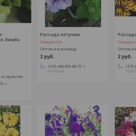
я
Рассада петунии
Рассад
ая Лимбо
Ожидается
Ожидает
Оптом и в розницу
Оптом и 
2
руб.
2
руб.
+375 (44) 455-06-72
+375 
Рабочий
Рабо
 и гарантия
-72