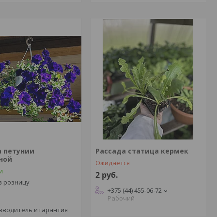
а петунии
Рассада статица кермек
ной
Ожидается
и
2
руб.
в розницу
+375 (44) 455-06-72
Рабочий
зводитель и гарантия