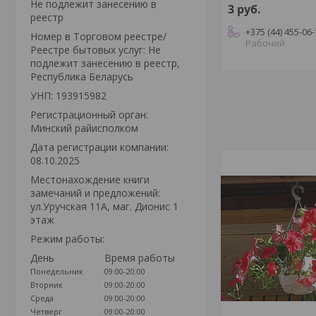
Не подлежит занесению в
3
руб.
реестр
+375 (44) 455-06
Номер в Торговом реестре/
Рабочий
Реестре бытовых услуг: Не
подлежит занесению в реестр,
Республика Беларусь
УНП: 193915982
Регистрационный орган:
Минский райисполком
Дата регистрации компании:
08.10.2025
Местонахождение книги
замечаний и предложений:
ул.Уручская 11А, маг. Дионис 1
этаж
Режим работы:
День
Время работы
Понедельник
09:00-20:00
Вторник
09:00-20:00
Среда
09:00-20:00
Четверг
09:00-20:00