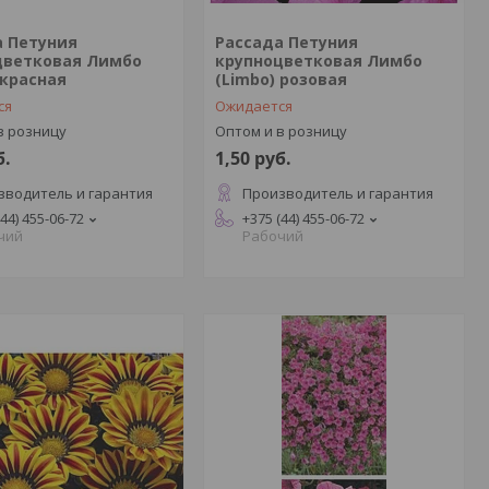
а Петуния
Рассада Петуния
цветковая Лимбо
крупноцветковая Лимбо
 красная
(Limbo) розовая
ся
Ожидается
в розницу
Оптом и в розницу
б.
1,50
руб.
зводитель и гарантия
Производитель и гарантия
(44) 455-06-72
+375 (44) 455-06-72
чий
Рабочий