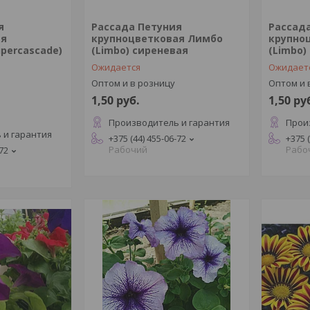
я
Рассада Петуния
Рассад
ая
крупноцветковая Лимбо
крупно
percascade)
(Limbo) сиреневая
(Limbo)
Ожидается
Ожидает
Оптом и в розницу
Оптом и 
1,50
руб.
1,50
ру
Производитель и гарантия
Прои
 и гарантия
+375 (44) 455-06-72
+375 
Рабочий
Рабо
-72