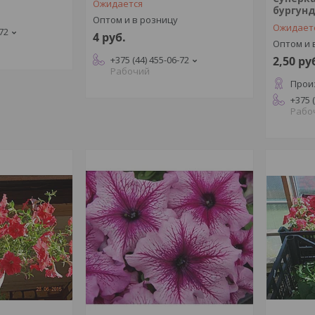
Ожидается
бургун
Оптом и в розницу
Ожидает
-72
4
руб.
Оптом и 
+375 (44) 455-06-72
2,50
ру
Рабочий
Прои
+375 
Рабо