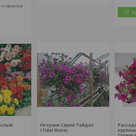
 и гарантия
К
ослый
Петуния Серия Тайдал
Рассад
(Tidal Wave)
крупно
Суперка