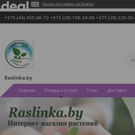
Начать продавать на Deal.by
+375 (44) 455-06-72
+375 (29) 199-24-68
+375 (29) 229-30
Raslinka.by
Главная
Товары и услуги
О нас
Доставка