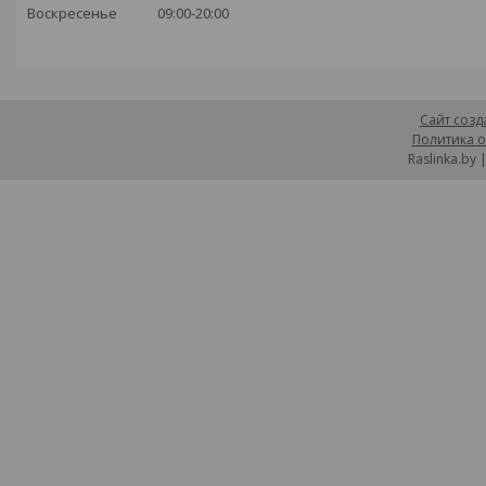
Воскресенье
09:00-20:00
Сайт созд
Политика о
Raslinka.by 