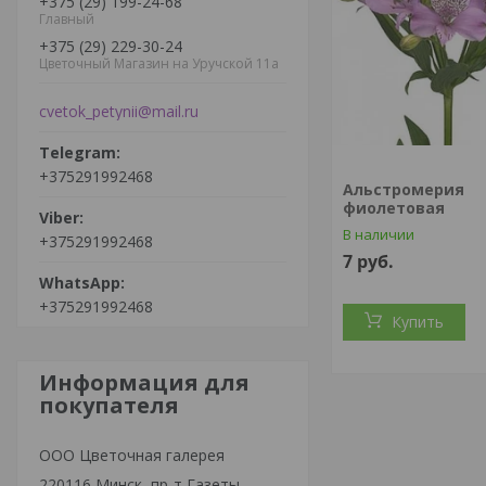
+375 (29) 199-24-68
Главный
+375 (29) 229-30-24
Цветочный Магазин на Уручской 11а
cvetok_petynii@mail.ru
+375291992468
Альстромерия
фиолетовая
В наличии
+375291992468
7
руб.
+375291992468
Купить
Информация для
покупателя
ООО Цветочная галерея
220116 Минск, пр-т Газеты