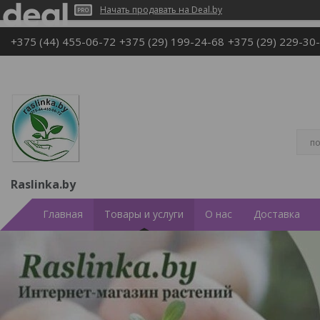
Начать продавать на Deal.by
+375 (44) 455-06-72
+375 (29) 199-24-68
+375 (29) 229-30
Raslinka.by
Главная
Товары и услуги
О нас
Доставка