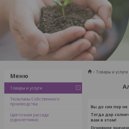
Товары и услуги
А
Товары и услуги
Тюльпаны Собственного
производства
Вы до сих пор н
Тогда дар солне
Цветочная рассада
(однолетники)
вам в этом!
Основное значени