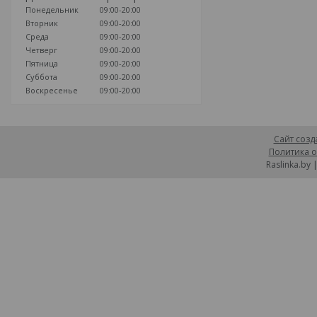
Понедельник
09:00-20:00
Вторник
09:00-20:00
Среда
09:00-20:00
Четверг
09:00-20:00
Пятница
09:00-20:00
Суббота
09:00-20:00
Воскресенье
09:00-20:00
Сайт созд
Политика о
Raslinka.by 