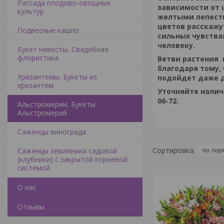
Рассада плодово-овощных
зависимости от 
культур
желтыми лепестк
цветов расскажу
Подвесные кашпо
сильных чувства
человеку.
Букет невесты, Свадебная
флористика
Ветви растения 
благодаря тому,
Хризантемы, Букеты из
подойдет даже д
хризантем
Уточняйте налич
06-72.
Альстромерии, Букеты
Альстромерий
Саженцы винограда
Саженцы земляники садовой
(клубники) с закрытой корневой
системой
О нас
Отзывы