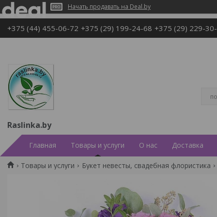
Начать продавать на Deal.by
+375 (44) 455-06-72
+375 (29) 199-24-68
+375 (29) 229-30
Raslinka.by
Главная
Товары и услуги
О нас
Доставка
Товары и услуги
Букет невесты, свадебная флористика