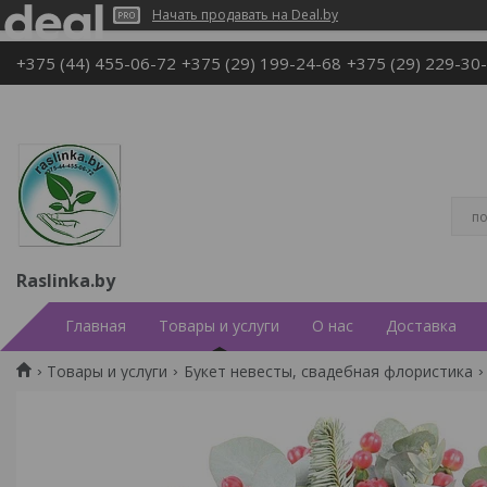
Начать продавать на Deal.by
+375 (44) 455-06-72
+375 (29) 199-24-68
+375 (29) 229-30
Raslinka.by
Главная
Товары и услуги
О нас
Доставка
Товары и услуги
Букет невесты, свадебная флористика